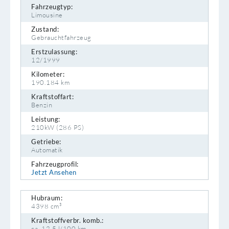
Fahrzeugtyp:
Limousine
Zustand:
Gebrauchtfahrzeug
Erstzulassung:
12/1999
Kilometer:
190.184 km
Kraftstoffart:
Benzin
Leistung:
210kW (286 PS)
Getriebe:
Automatik
Fahrzeugprofil:
Jetzt Ansehen
Hubraum:
4398 cm³
Kraftstoffverbr. komb.:
ca. 12,5 l/100 km