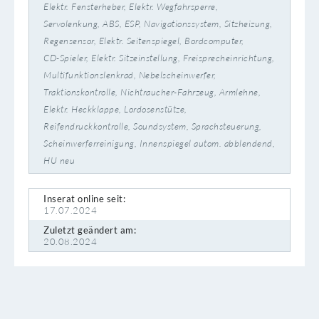
Elektr. Fensterheber
Elektr. Wegfahrsperre
Servolenkung
ABS
ESP
Navigationssystem
Sitzheizung
Regensensor
Elektr. Seitenspiegel
Bordcomputer
CD-Spieler
Elektr. Sitzeinstellung
Freisprecheinrichtung
Multifunktionslenkrad
Nebelscheinwerfer
Traktionskontrolle
Nichtraucher-Fahrzeug
Armlehne
Elektr. Heckklappe
Lordosenstütze
Reifendruckkontrolle
Soundsystem
Sprachsteuerung
Scheinwerferreinigung
Innenspiegel autom. abblendend
HU neu
Inserat online seit:
17.07.2024
Zuletzt geändert am:
20.08.2024